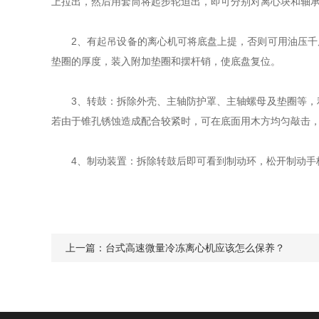
上拉出，然后用套筒将起步轮迫出，即可分别对离心块和轴
2、有起吊设备的离心机可将底盘上提，否则可用油压千斤
垫圈的厚度，装入附加垫圈和摆杆销，使底盘复位。
3、转鼓：拆除外壳、主轴防护罩、主轴螺母及垫圈等，利
若由于锥孔锈蚀造成配合较紧时，可在底面用木方均匀敲击
4、制动装置：拆除转鼓后即可看到制动环，松开制动手柄
上一篇：
台式高速微量冷冻离心机应该怎么保养？