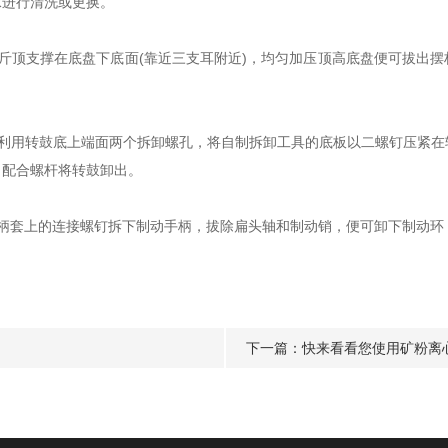
承进行清洗或更换。
顶支撑在底盘下底面(靠近三支耳附近)，均匀加压顶高底盘便可拔出摆
用转鼓底上端面两个拆卸螺孔，将自制拆卸工具的底板以二螺钉压紧在
，配合螺杆将转鼓卸出。
套上的连接螺钉拆下制动手柄，拔除扁头轴和制动销，便可卸下制动环
下一篇：
快来看看您使用矿粉离