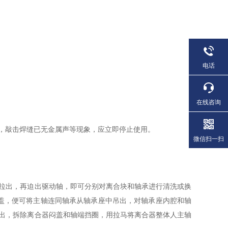
电话
在线咨询
，敲击焊缝已无金属声等现象，应立即停止使用。
微信扫一扫
拉出，再迫出驱动轴，即可分别对离合块和轴承进行清洗或换
盖，便可将主轴连同轴承从轴承座中吊出，对轴承座内腔和轴
出，拆除离合器闷盖和轴端挡圈，用拉马将离合器整体人主轴