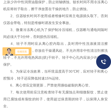
上涂少许中性润滑油脂保护，防止转轴锈蚀。较长时间不用冷冻离心
机应将转子取出，擦干净放置在干燥的地方，防止锈蚀。
2、仪器较长时间不使用或者维修时应将主电源插头取下。否则
仪器会带电，特别是维修时易发生安全事故。
3、微量冷冻离心机为了保护制冷压缩机，仪器断与通电间隔时
间必须大于3分钟，否则损伤压缩机。
4、转子不用时应从离心腔内取出，及时用中性洗涤液清洁擦
干，防止化学腐蚀，存放在干燥通风处。不允许用非中性清洁剂擦洗
转子，不允许用电热风吹(烘)干转子。转子中心孔内应涂少许润滑脂
保护。
5、为保证冷冻效果，当环境温度高于30℃时，应对转子和离心
腔预冷，转子还应降低转速15%运转。
6、离心管应定期更新，严禁使用濒临破裂的离心管。
7、每次使用前应注意检查转子有无腐蚀点和细微裂纹，禁止使
用已腐蚀或有裂纹的转子，使用超过保质期的转子，以保障人身安
全。