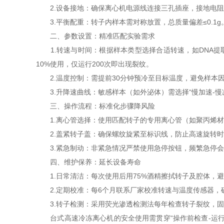
2.设备接地：确保离心机电源线连接三孔插座，接地电阻≤
3.平衡配重：转子内样本需对称放置，总质量偏差≤0.1
二、参数设置：精准匹配实验需求
1.转速与时间：根据样本类型选择合适转速，如DNA提取通
10%使用，仅运行200次即出现裂纹。
2.温度控制：需提前30分钟预冷至目标温度，避免样本因
3.升降速曲线：敏感样本（如外泌体）需选择“慢加速-慢
三、操作流程：标准化步骤降风险
1.离心管选择：使用匹配转子的专用离心管（如聚丙烯材
2.盖紧转子盖：确保螺纹旋紧至标识线，防止高速旋转时
3.紧急制动：非紧急情况严禁使用急停按钮，频繁急停会
四、维护保养：延长设备寿命
1.日常清洁：每次使用后用75%酒精擦拭转子及腔体，
2.定期校准：每6个月联系厂家校准转速与温度传感器，确
3.转子检测：采用荧光渗透检测法每年检查转子裂纹，固定
台式高速冷冻离心机的安全使用需贯穿“操作前检查-运行中