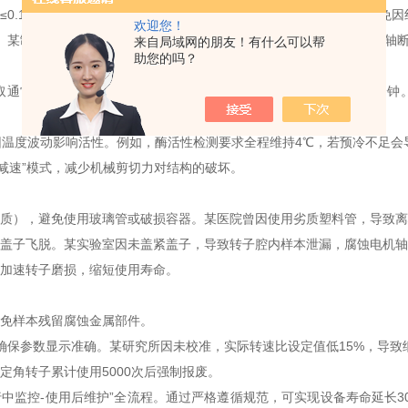
0.1Ω，防止漏电引发触电事故。定期检查电源线外皮是否破损，避免因
欢迎您！
g。某制药企业曾因样本未平衡，导致离心机振动值超标3倍，引发转子轴
来自局域网的朋友！有什么可以帮
助您的吗？
常设置12000rpm、10分钟，而细胞沉淀需降低至3000rpm、5
温度波动影响活性。例如，酶活性检测要求全程维持4℃，若预冷不足会导
减速”模式，减少机械剪切力对结构的破坏。
质），避免使用玻璃管或破损容器。某医院曾因使用劣质塑料管，导致离
盖子飞脱。某实验室因未盖紧盖子，导致转子腔内样本泄漏，腐蚀电机轴
加速转子磨损，缩短使用寿命。
避免样本残留腐蚀金属部件。
保参数显示准确。某研究所因未校准，实际转速比设定值低15%，导致
角转子累计使用5000次后强制报废。
监控-使用后维护”全流程。通过严格遵循规范，可实现设备寿命延长3