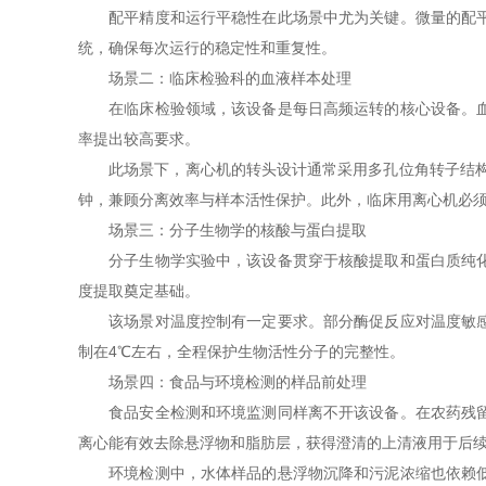
配平精度和运行平稳性在此场景中尤为关键。微量的配平误
统，确保每次运行的稳定性和重复性。
场景二：临床检验科的血液样本处理
在临床检验领域，该设备是每日高频运转的核心设备。血液
率提出较高要求。
此场景下，离心机的转头设计通常采用多孔位角转子结构，可同
钟，兼顾分离效率与样本活性保护。此外，临床用离心机必
场景三：分子生物学的核酸与蛋白提取
分子生物学实验中，该设备贯穿于核酸提取和蛋白质纯化的
度提取奠定基础。
该场景对温度控制有一定要求。部分酶促反应对温度敏感，
制在4℃左右，全程保护生物活性分子的完整性。
场景四：食品与环境检测的样品前处理
食品安全检测和环境监测同样离不开该设备。在农药残留检
离心能有效去除悬浮物和脂肪层，获得澄清的上清液用于后
环境检测中，水体样品的悬浮物沉降和污泥浓缩也依赖低速