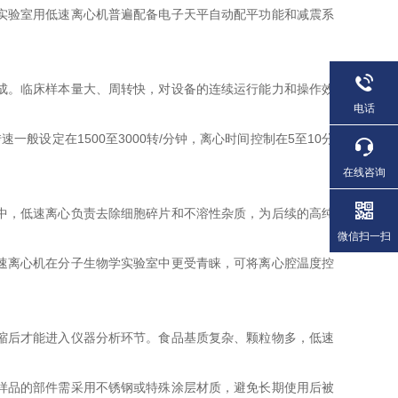
实验室用低速离心机普遍配备电子天平自动配平功能和减震系
成。临床样本量大、周转快，对设备的连续运行能力和操作效
电话
设定在1500至3000转/分钟，离心时间控制在5至10分
在线咨询
中，低速离心负责去除细胞碎片和不溶性杂质，为后续的高纯
微信扫一扫
速离心机在分子生物学实验室中更受青睐，可将离心腔温度控
缩后才能进入仪器分析环节。食品基质复杂、颗粒物多，低速
样品的部件需采用不锈钢或特殊涂层材质，避免长期使用后被