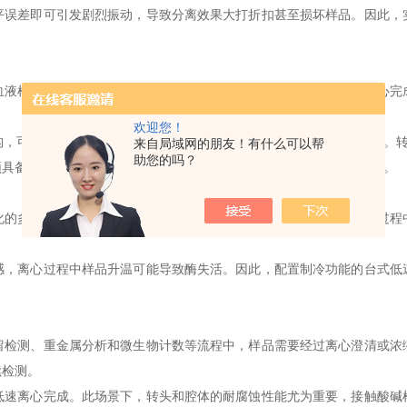
差即可引发剧烈振动，导致分离效果大打折扣甚至损坏样品。因此，
样本的血清分离、血浆制备以及尿液沉渣浓缩，全部依赖低速离心完
欢迎您！
时处理8至12支试管，单次运行即可完成一批样本的血清分离。转速一般
来自局域网的朋友！有什么可以帮
助您的吗？
须具备紧急制动和门盖联锁功能，防止运行中误开盖造成生物安全风险。
多个环节。在细胞裂解后的初步澄清、沉淀收集以及缓冲液置换过程
离心过程中样品升温可能导致酶失活。因此，配置制冷功能的台式低
测、重金属分析和微生物计数等流程中，样品需要经过离心澄清或浓
续检测。
离心完成。此场景下，转头和腔体的耐腐蚀性能尤为重要，接触酸碱