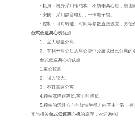
² 机身：机身采用钢结构，不锈钢离心腔，坚固
² 安防：采用静音电机，一体电子锁。
² 控制：可对转速、时间等参数直接设置，方便
台式低速离心机
优点:
1、宜大容量分离。
2、有利于离心后从离心管中分层取出已分离的
台式低速离心机缺点:
1,重心较高.
2、阻力较大.
3、不宜高速分离
4.颗粒沉降距离长.离心时间长。
5.颗粒的沉降方向与旋转半径方向基本一致，有
其他相关
台式低速离心机
的原理，欢迎询电!